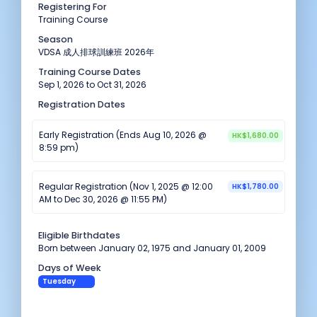
Registering For
Training Course
Season
VDSA 成人排球訓練班 2026年
Training Course Dates
Sep 1, 2026 to Oct 31, 2026
Registration Dates
Early Registration (Ends Aug 10, 2026 @
HK$1,680.00
8:59 pm)
Regular Registration (Nov 1, 2025 @ 12:00
HK$1,780.00
AM to Dec 30, 2026 @ 11:55 PM)
Eligible Birthdates
Born between January 02, 1975 and January 01, 2009
Days of Week
Tuesday