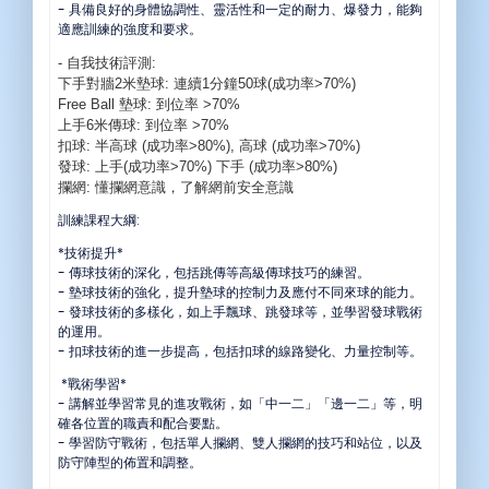
- 具備良好的身體協調性、靈活性和一定的耐力、爆發力，能夠
適應訓練的強度和要求。
- 自我技術評測:
下手對牆2米墊球: 連續1分鐘50球(成功率>70%)
Free Ball 墊球: 到位率 >70%
上手6米傳球: 到位率 >70%
扣球: 半高球 (成功率>80%), 高球 (成功率>70%)
發球: 上手(成功率>70%) 下手 (成功率>80%)
攔網: 懂攔網意識，了解網前安全意識
訓練課程大綱:
*技術提升*
- 傳球技術的深化，包括跳傳等高級傳球技巧的練習。
- 墊球技術的強化，提升墊球的控制力及應付不同來球的能力。
- 發球技術的多樣化，如上手飄球、跳發球等，並學習發球戰術
的運用。
- 扣球技術的進一步提高，包括扣球的線路變化、力量控制等。
*戰術學習*
- 講解並學習常見的進攻戰術，如「中一二」「邊一二」等，明
確各位置的職責和配合要點。
- 學習防守戰術，包括單人攔網、雙人攔網的技巧和站位，以及
防守陣型的佈置和調整。