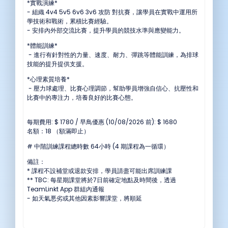
*實戰演練*
- 組織 4v4 5v5 6v6 3v6 攻防 對抗賽，讓學員在實戰中運用所
學技術和戰術，累積比賽經驗。
- 安排內外部交流比賽，提升學員的競技水準與應變能力。
*體能訓練*
- 進行有針對性的力量、速度、耐力、彈跳等體能訓練，為排球
技能的提升提供支援。
*心理素質培養*
- 壓力球處理、比賽心理調節，幫助學員增強自信心、抗壓性和
比賽中的專注力，培養良好的比賽心態。
每期費用: $ 1780 / 早鳥優惠 (10/08/2026 前): $ 1680
名額：18 （額滿即止）
# 中階訓練課程總時數 64小時 (4 期課程為一循環）
備註：
* 課程不設補堂或退款安排，學員請盡可能出席訓練課
** TBC: 每星期課堂將於7日前確定地點及時間後，透過
TeamLinkt App 群組內通報
- 如天氣悪劣或其他因素影響課堂，將順延