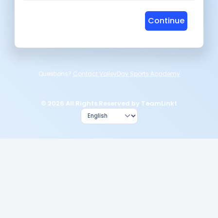
Continue
Questions?
Contact VolleyDay Sports Academy
© 2026 All Rights Reserved by TeamLinkt