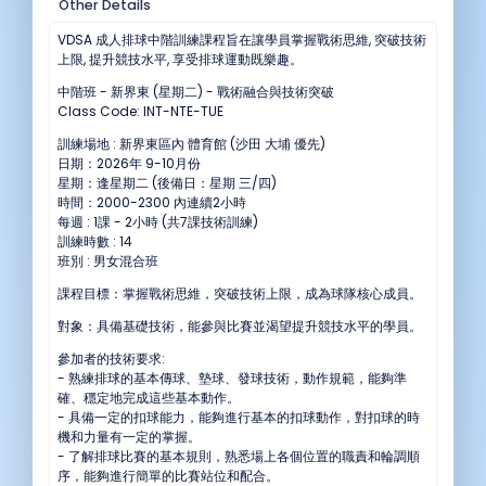
Other Details
VDSA 成人排球中階訓練課程旨在讓學員掌握戰術思維, 突破技術
上限, 提升競技水平, 享受排球運動既樂趣。
中階班 - 新界東 (星期二) - 戰術融合與技術突破
Class Code: INT-NTE-TUE
訓練場地 : 新界東區內 體育館 (沙田 大埔 優先)
日期：2026年 9-10月份
星期：逢星期二 (後備日：星期 三/四)
時間：2000-2300 內連續2小時
每週 : 1課 - 2小時 (共7課技術訓練)
訓練時數 : 14
班別 : 男女混合班
課程目標：掌握戰術思維，突破技術上限，成為球隊核心成員。
對象：具備基礎技術，能參與比賽並渴望提升競技水平的學員。
參加者的技術要求:
- 熟練排球的基本傳球、墊球、發球技術，動作規範，能夠準
確、穩定地完成這些基本動作。
- 具備一定的扣球能力，能夠進行基本的扣球動作，對扣球的時
機和力量有一定的掌握。
- 了解排球比賽的基本規則，熟悉場上各個位置的職責和輪調順
序，能夠進行簡單的比賽站位和配合。