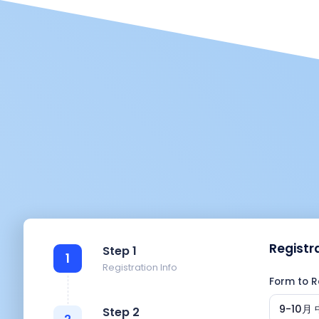
Registr
Step 1
1
Registration Info
Form to R
9-10月
Step 2