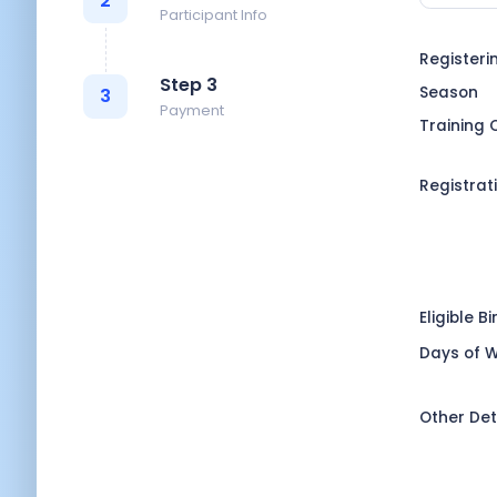
2
Participant Info
Registeri
Step 3
Season
3
Payment
Training 
Registrat
Eligible B
Days of 
Other Det