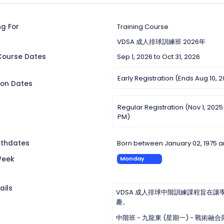
ng For
Training Course
VDSA 成人排球訓練班 2026年
Course Dates
Sep 1, 2026 to Oct 31, 2026
Early Registration (Ends Aug 10,
ion Dates
Regular Registration (Nov 1, 2025
PM)
irthdates
Born between January 02, 1975 a
Week
Monday
ails
VDSA 成人排球中階訓練課程旨在讓學
趣。
中階班 - 九龍東 (星期一) - 戰術融