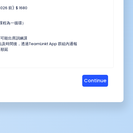
26 前): $ 1680
 期課程為一循環）
盡可能出席訓練課
點及時間後，透過TeamLinkt App 群組內通報
將順延
Continue