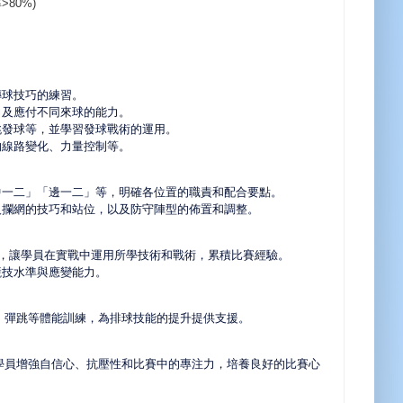
>80%)
傳球技巧的練習。
力及應付不同來球的能力。
跳發球等，並學習發球戰術的運用。
的線路變化、力量控制等。
中一二」「邊一二」等，明確各位置的職責和配合要點。
人攔網的技巧和站位，以及防守陣型的佈置和調整。
 攻防 對抗賽，讓學員在實戰中運用所學技術和戰術，累積比賽經驗。
競技水準與應變能力。
、彈跳等體能訓練，為排球技能的提升提供支援。
助學員增強自信心、抗壓性和比賽中的專注力，培養良好的比賽心