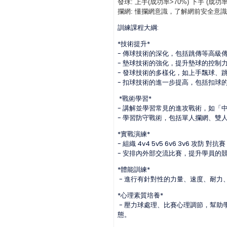
發球: 上手(成功率>70%) 下手 (成功率
攔網: 懂攔網意識，了解網前安全意識
訓練課程大綱:
*技術提升*
- 傳球技術的深化，包括跳傳等高級
- 墊球技術的強化，提升墊球的控制
- 發球技術的多樣化，如上手飄球、
- 扣球技術的進一步提高，包括扣球
*戰術學習*
- 講解並學習常見的進攻戰術，如「
- 學習防守戰術，包括單人攔網、雙
*實戰演練*
- 組織 4v4 5v5 6v6 3v6
- 安排內外部交流比賽，提升學員的
*體能訓練*
- 進行有針對性的力量、速度、耐力
*心理素質培養*
- 壓力球處理、比賽心理調節，幫
態。