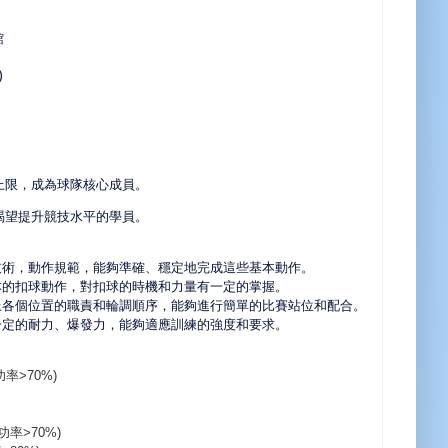
館
)
上限，成為球隊核心成員。
渴望提升競技水平的學員。
技術，動作規範，能夠準確、穩定地完成這些基本動作。
本的扣球動作，對扣球的時機和力量有一定的掌握。
上各個位置的職責和輪調順序，能夠進行簡單的比賽站位和配合。
一定的耐力、爆發力，能夠適應訓練的強度和要求。
率>70%)
功率>70%)