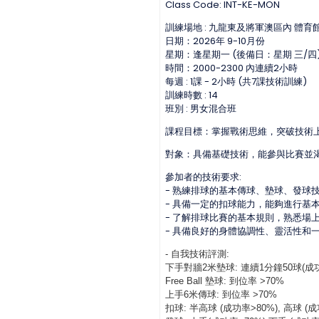
Class Code: INT-KE-MON
訓練場地 : 九龍東及將軍澳區內 體育
日期：2026年 9-10月份
星期：逢星期一 (後備日：星期 三/四
時間：2000-2300 內連續2小時
每週 : 1課 - 2小時 (共7課技術訓練)
訓練時數 : 14
班別 : 男女混合班
課程目標：掌握戰術思維，突破技術
對象：具備基礎技術，能參與比賽並
參加者的技術要求:
- 熟練排球的基本傳球、墊球、發球
- 具備一定的扣球能力，能夠進行基
- 了解排球比賽的基本規則，熟悉場
- 具備良好的身體協調性、靈活性和
- 自我技術評測:
下手對牆2米墊球: 連續1分鐘50球(成功
Free Ball 墊球: 到位率 >70%
上手6米傳球: 到位率 >70%
扣球: 半高球 (成功率>80%), 高球 (成