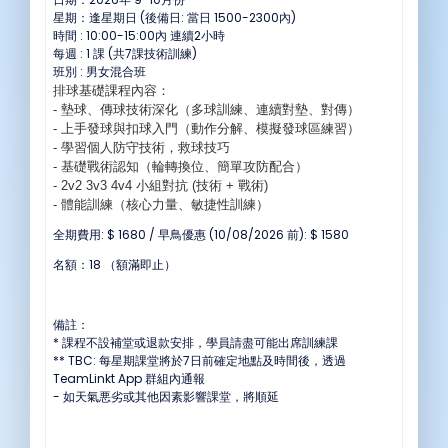
星期：逢星期日 (後備日: 當日 1500-2300內)
時間 : 10:00-15:00內 連續2小時
每週 : 1 課 (共7課技術訓練)
班別 : 男女混合班
排球基礎課程內容：
- 墊球、傳球技術深化（多球訓練、連續對墊、對傳）
- 上手發球與扣球入門（動作分解、模擬發球區練習）
-
學習個人防守技術，救球技巧
- 基礎戰術認知（輪轉換位、簡單攻防配合）
- 2v2 3v3 4v4
小組對抗 (
技術 +
戰術)
- 體能訓練（核心力量、敏捷性訓練）
全期費用: $ 1680 / 早鳥優惠 (10/08/2026 前): $ 1580
名額：18 （額滿即止）
備註：
* 課程不設補堂或退款安排，學員請盡可能出席訓練課
** TBC: 每星期課堂將於7日前確定地點及時間後，透過
TeamLinkt App 群組內通報
- 如天氣悪劣或其他因素影響課堂，將順延