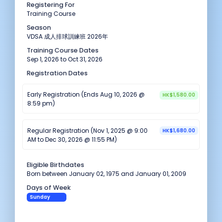
Registering For
Training Course
Season
VDSA 成人排球訓練班 2026年
Training Course Dates
Sep 1, 2026 to Oct 31, 2026
Registration Dates
Early Registration (Ends Aug 10, 2026 @
HK$1,580.00
8:59 pm)
Regular Registration (Nov 1, 2025 @ 9:00
HK$1,680.00
AM to Dec 30, 2026 @ 11:55 PM)
Eligible Birthdates
Born between January 02, 1975 and January 01, 2009
Days of Week
Sunday