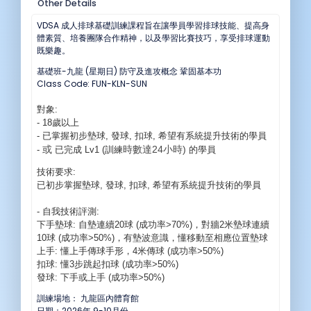
Other Details
VDSA 成人排球基礎訓練課程旨在讓學員學習排球技能、提高身
體素質、培養團隊合作精神，以及學習比賽技巧，享受排球運動
既樂趣。
基礎班-九龍 (星期日) 防守及進攻概念 鞏固基本功
Class Code: FUN-KLN-SUN
對象:
- 18歲以上
- 已掌握初步墊球, 發球, 扣球, 希望有系統提升技術的學員
或
時數達24小時)
-
已完成 Lv1 (訓練
的學員
技術要求:
已
初步
掌握
墊球, 發球, 扣球, 希望有系統提升技術的學員
- 自我技術評測:
下手墊球: 自墊連續20球 (成功率>70%)，對牆2米墊球連續
10球 (成功率>50%)，有墊波意識，懂移動至相應位置墊球
上手: 懂上手傳球手形，4米傳球 (成功率>50%)
​扣球: 懂3步跳起扣球 (成功率>50%)
發球: 下手或上手 (成功率>50%)
訓練場地： 九龍區內體育館
日期：2026年 9-10月份