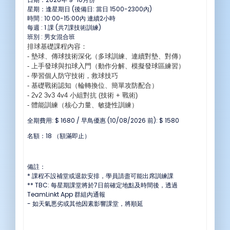
星期：逢星期日 (後備日: 當日 1500-2300內)
時間 : 10:00-15:00內 連續2小時
每週 : 1 課 (共7課技術訓練)
班別 : 男女混合班
排球基礎課程內容：
- 墊球、傳球技術深化（多球訓練、連續對墊、對傳）
- 上手發球與扣球入門（動作分解、模擬發球區練習）
-
學習個人防守技術，救球技巧
- 基礎戰術認知（輪轉換位、簡單攻防配合）
- 2v2 3v3 4v4
小組對抗 (
技術 +
戰術)
- 體能訓練（核心力量、敏捷性訓練）
全期費用: $ 1680 / 早鳥優惠 (10/08/2026 前): $ 1580
名額：18 （額滿即止）
備註：
* 課程不設補堂或退款安排，學員請盡可能出席訓練課
** TBC: 每星期課堂將於7日前確定地點及時間後，透過
TeamLinkt App 群組內通報
- 如天氣悪劣或其他因素影響課堂，將順延