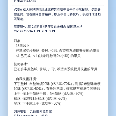
Other Details
VDSA 成人排球基礎訓練課程旨在讓學員學習排球技能、提高身
體素質、培養團隊合作精神，以及學習比賽技巧，享受排球運動
既樂趣。
基礎班-九龍 (星期日) 防守及進攻概念 鞏固基本功
Class Code: FUN-KLN-SUN
對象:
- 18歲以上
- 已掌握初步墊球, 發球, 扣球, 希望有系統提升技術的學員
或
時數達24小時)
-
已完成 Lv1 (訓練
的學員
技術要求:
已
初步
掌握
墊球, 發球, 扣球, 希望有系統提升技術的學員
- 自我技術評測:
下手墊球: 自墊連續20球 (成功率>70%)，對牆2米墊球連續
10球 (成功率>50%)，有墊波意識，懂移動至相應位置墊球
上手: 懂上手傳球手形，4米傳球 (成功率>50%)
​扣球: 懂3步跳起扣球 (成功率>50%)
發球: 下手或上手 (成功率>50%)
訓練場地： 九龍區內體育館
日期：2026年 9-10月份