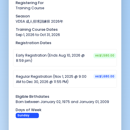
Registering For
Training Course
Season
VDSA 成人排球訓練班 2026年
Training Course Dates
Sep 1, 2026 to Oct 31, 2026
Registration Dates
Early Registration (Ends Aug 10, 2026 @
HK$1,580.00
8:59 pm)
Regular Registration (Nov 1, 2025 @ 9:00
HK$1,680.00
AM to Dec 30, 2026 @ 11:55 PM)
Eligible Birthdates
Born between January 02, 1975 and January 01, 2009
Days of Week
Sunday