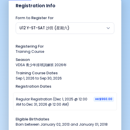
Registration Info
Form to Register for
U12 Y-ST-SAT 沙田 (星期六)
Registering For
Training Course
Season
VDSA 青少年排球訓練班 2026年
Training Course Dates
Sep 1, 2026 to Sep 30, 2026
Registration Dates
Regular Registration (Dec 1, 2025 @ 12:00
HK$960.00
AM to Dec 31, 2026 @ 12:00 AM)
Eligible Birthdates
Born between January 02, 2013 and January 01, 2018