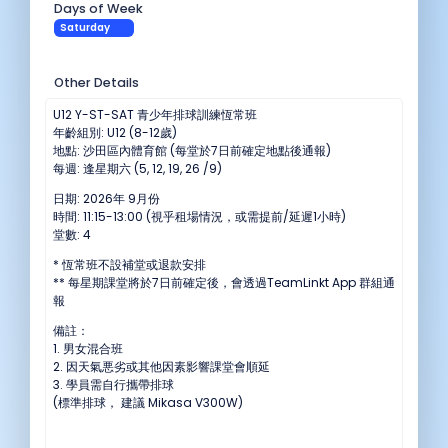
Days of Week
Saturday
Other Details
U12 Y-ST-SAT 青少年排球訓練恆常班
年齡組別: U12 (8-12歲)
地點: 沙田區內體育館 (每堂於7日前確定地點後通報)
每週: 逢星期六 (5, 12, 19, 26 /9)
日期: 2026年 9月份
時間: 11:15-13:00 (視乎租場情況，或需提前/延遲1小時)
堂數: 4
* 恆常班不設補堂或退款安排
** 每星期課堂將於7日前確定後，會透過TeamLinkt App 群組通
報
備註：
1. 男女混合班
2. 因天氣悪劣或其他因素影響課堂會順延
3. 學員需自行攜帶排球
(標準排球， 建議 Mikasa V300W)