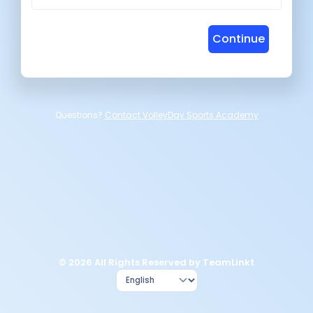
Continue
Questions?
Contact VolleyDay Sports Academy
© 2026 All Rights Reserved by TeamLinkt